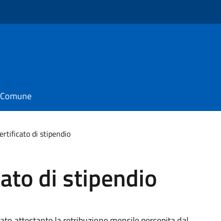
o
il Comune
ertificato di stipendio
cato di stipendio
ato attestante la retribuzione mensile percepita dal