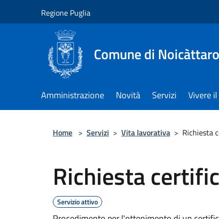
Salta al contenuto principale
Regione Puglia
Comune di Noicàttar
Amministrazione
Novità
Servizi
Vivere 
Home
>
Servizi
>
Vita lavorativa
>
Richiesta c
Richiesta certifi
Servizio attivo
Procedimento per l'ottenimento di un certific