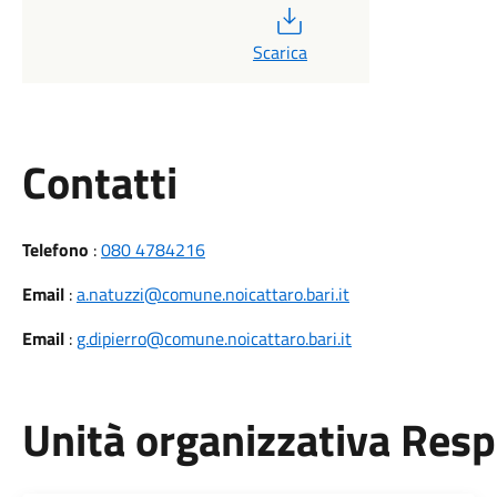
PDF
Scarica
Utili
Contatti
Telefono
:
080 4784216
Email
:
a.natuzzi@comune.noicattaro.bari.it
Email
:
g.dipierro@comune.noicattaro.bari.it
Unità organizzativa Res