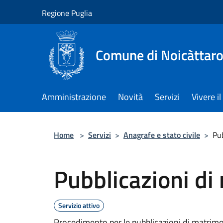
Salta al contenuto principale
Regione Puglia
Comune di Noicàttar
Amministrazione
Novità
Servizi
Vivere 
Home
>
Servizi
>
Anagrafe e stato civile
>
Pub
Pubblicazioni di
Servizio attivo
Procedimento per le pubblicazioni di matrimoni