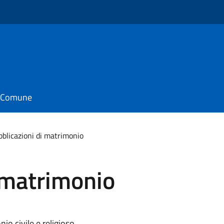
o
il Comune
blicazioni di matrimonio
 matrimonio
o civile e religioso.