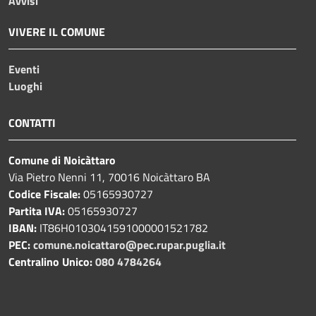
Avvisi
VIVERE IL COMUNE
Eventi
Luoghi
CONTATTI
Comune di Noicàttaro
Via Pietro Nenni 11, 70016 Noicàttaro BA
Codice Fiscale:
05165930727
Partita IVA:
05165930727
IBAN:
IT86H0103041591000001521782
PEC:
comune.noicattaro@pec.rupar.puglia.it
Centralino Unico:
080 4784264