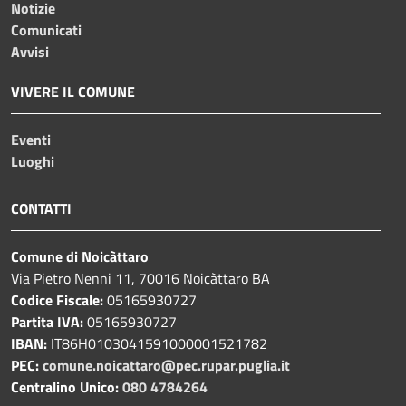
Notizie
Comunicati
Avvisi
VIVERE IL COMUNE
Eventi
Luoghi
CONTATTI
Comune di Noicàttaro
Via Pietro Nenni 11, 70016 Noicàttaro BA
Codice Fiscale:
05165930727
Partita IVA:
05165930727
IBAN:
IT86H0103041591000001521782
PEC:
comune.noicattaro@pec.rupar.puglia.it
Centralino Unico:
080 4784264