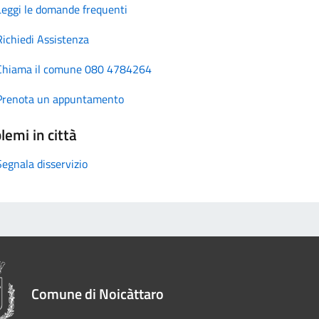
Leggi le domande frequenti
Richiedi Assistenza
Chiama il comune 080 4784264
Prenota un appuntamento
lemi in città
Segnala disservizio
Comune di Noicàttaro