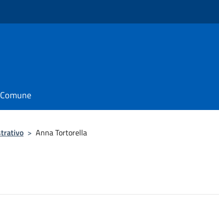
o
il Comune
trativo
>
Anna Tortorella