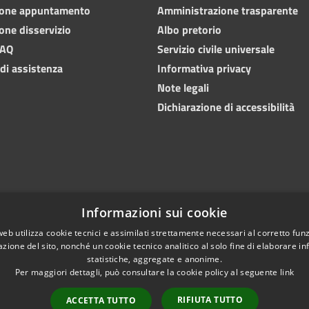
ione appuntamento
Amministrazione trasparente
one disservizio
Albo pretorio
FAQ
Servizio civile universale
 di assistenza
Informativa privacy
Note legali
Dichiarazione di accessibilità
Informazioni sui cookie
web utilizza cookie tecnici e assimilati strettamente necessari al corretto fu
azione del sito, nonché un cookie tecnico analitico al solo fine di elaborare i
statistiche, aggregate e anonime.
Copyright © 202
l sito
Difensore civico
Per maggiori dettagli, può consultare la cookie policy al seguente
link
RIFIUTA TUTTO
ACCETTA TUTTO