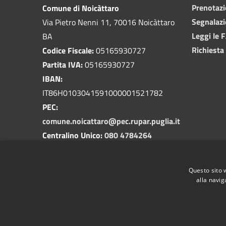
Prenotaz
Comune di Noicàttaro
Segnalazi
Via Pietro Nenni 11, 70016 Noicàttaro
Leggi le 
BA
Richiesta
Codice Fiscale:
05165930727
Partita IVA:
05165930727
IBAN:
IT86H0103041591000001521782
PEC:
comune.noicattaro@pec.rupar.puglia.it
Centralino Unico:
080 4784264
Questo sito 
alla navig
RSS
Accessibilità
Privacy
Cookie
Mappa de