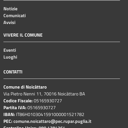
Notizie
Comunicati
Avvisi
VIVERE IL COMUNE
Eventi
Luoghi
CONTATTI
Comune di Noicàttaro
Via Pietro Nenni 11, 70016 Noicàttaro BA
Codice Fiscale:
05165930727
Partita IVA:
05165930727
IBAN:
IT86H0103041591000001521782
PEC:
comune.noicattaro@pec.rupar.puglia.it
Centralino Unico:
080 4784264