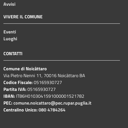
Avvisi
VIVERE IL COMUNE
Eventi
Luoghi
CONTATTI
Comune di Noicàttaro
Via Pietro Nenni 11, 70016 Noicàttaro BA
Codice Fiscale:
05165930727
Partita IVA:
05165930727
IBAN:
IT86H0103041591000001521782
PEC:
comune.noicattaro@pec.rupar.puglia.it
Centralino Unico:
080 4784264