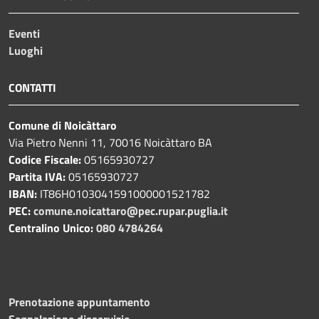
Eventi
Luoghi
CONTATTI
Comune di Noicàttaro
Via Pietro Nenni 11, 70016 Noicàttaro BA
Codice Fiscale:
05165930727
Partita IVA:
05165930727
IBAN:
IT86H0103041591000001521782
PEC:
comune.noicattaro@pec.rupar.puglia.it
Centralino Unico:
080 4784264
Prenotazione appuntamento
Segnalazione disservizio