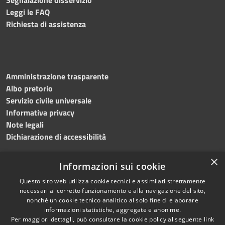
Leggi le FAQ
Richiesta di assistenza
Amministrazione trasparente
Albo pretorio
Servizio civile universale
Informativa privacy
Note legali
Dichiarazione di accessibilità
×
Informazioni sui cookie
Questo sito web utilizza cookie tecnici e assimilati strettamente
RSS
Copyright © 2023 •
necessari al corretto funzionamento e alla navigazione del sito,
Accessibilità
Comune di Noicàttaro
•
nonché un cookie tecnico analitico al solo fine di elaborare
Privacy
Powered by
Municipium
informazioni statistiche, aggregate e anonime.
Cookie
Redazione
•
Portale
Per maggiori dettagli, può consultare la cookie policy al seguente
link