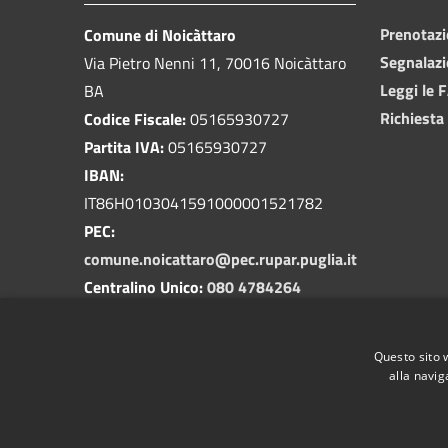
Prenotaz
Comune di Noicàttaro
Segnalazi
Via Pietro Nenni 11, 70016 Noicàttaro
Leggi le 
BA
Richiesta
Codice Fiscale:
05165930727
Partita IVA:
05165930727
IBAN:
IT86H0103041591000001521782
PEC:
comune.noicattaro@pec.rupar.puglia.it
Centralino Unico:
080 4784264
Questo sito 
alla navig
RSS
Accessibilità
Privacy
Cookie
Mappa de