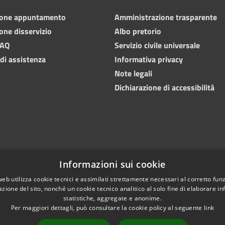
ione appuntamento
Amministrazione trasparente
one disservizio
Albo pretorio
FAQ
Servizio civile universale
 di assistenza
Informativa privacy
Note legali
Dichiarazione di accessibilità
Informazioni sui cookie
web utilizza cookie tecnici e assimilati strettamente necessari al corretto fu
azione del sito, nonché un cookie tecnico analitico al solo fine di elaborare i
statistiche, aggregate e anonime.
Copyright © 202
l sito
Difensore civico
Per maggiori dettagli, può consultare la cookie policy al seguente
link