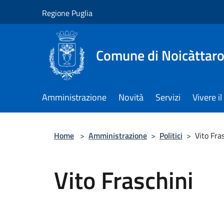
Salta al contenuto principale
Regione Puglia
Comune di Noicàttar
Amministrazione
Novità
Servizi
Vivere 
Home
>
Amministrazione
>
Politici
>
Vito Fra
Vito Fraschini