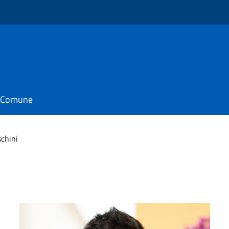
o
il Comune
schini