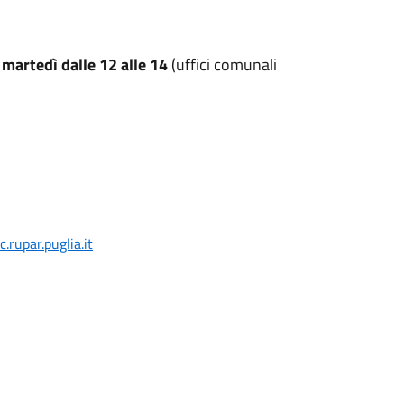
l
martedì dalle 12 alle 14
(uffici comunali
rupar.puglia.it