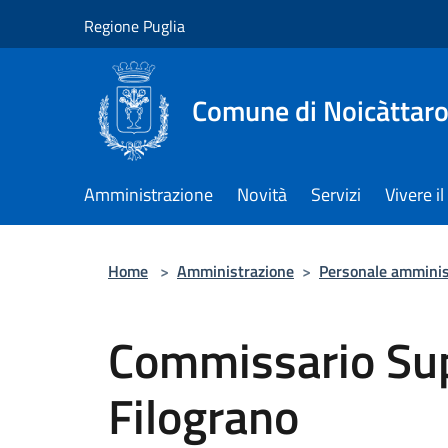
Salta al contenuto principale
Regione Puglia
Comune di Noicàttar
Amministrazione
Novità
Servizi
Vivere 
Home
>
Amministrazione
>
Personale amminis
Commissario Sup
Filograno