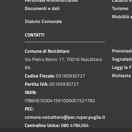
Documenti e dati
Turismo
Mobilità e
Statuto Comunale
CONTATTI
Prenotaz
Comune di Noicàttaro
Segnalazi
Via Pietro Nenni 11, 70016 Noicàttaro
Leggi le 
BA
Richiesta
Codice Fiscale:
05165930727
Partita IVA:
05165930727
IBAN:
IT86H0103041591000001521782
PEC:
comune.noicattaro@pec.rupar.puglia.it
Centralino Unico:
080 4784264