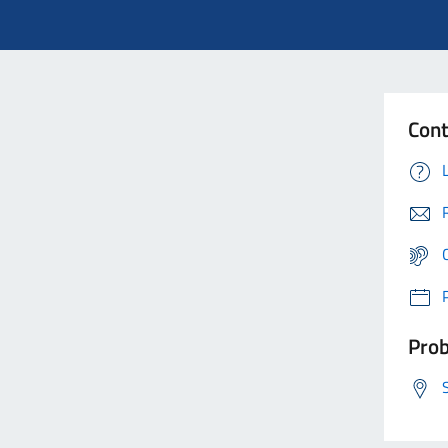
Cont
Prob