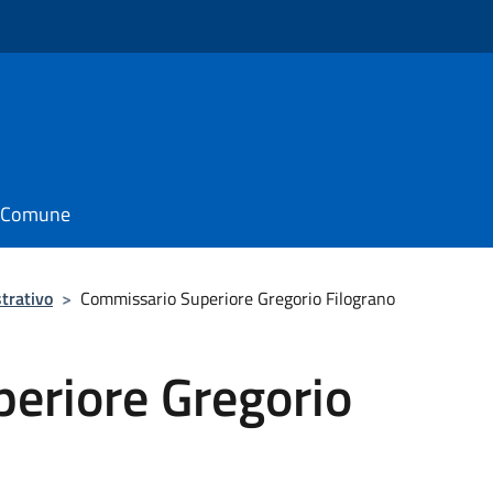
o
il Comune
trativo
>
Commissario Superiore Gregorio Filograno
eriore Gregorio