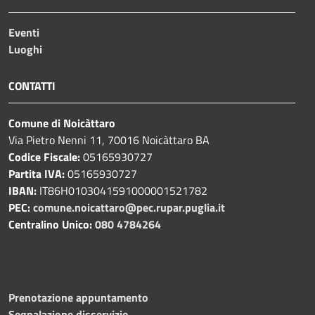
Eventi
Luoghi
CONTATTI
Comune di Noicàttaro
Via Pietro Nenni 11, 70016 Noicàttaro BA
Codice Fiscale:
05165930727
Partita IVA:
05165930727
IBAN:
IT86H0103041591000001521782
PEC:
comune.noicattaro@pec.rupar.puglia.it
Centralino Unico:
080 4784264
Prenotazione appuntamento
Segnalazione disservizio