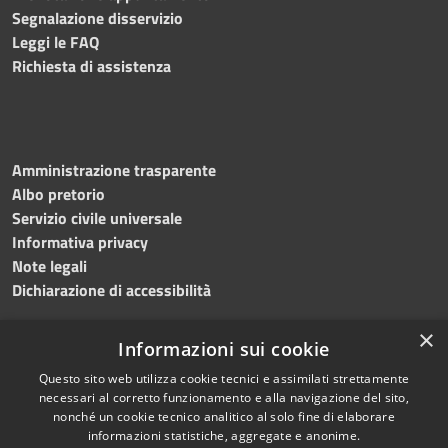
Segnalazione disservizio
Leggi le FAQ
Richiesta di assistenza
Amministrazione trasparente
Albo pretorio
Servizio civile universale
Informativa privacy
Note legali
Dichiarazione di accessibilità
×
Informazioni sui cookie
Questo sito web utilizza cookie tecnici e assimilati strettamente
RSS
Copyright © 2023 •
necessari al corretto funzionamento e alla navigazione del sito,
Accessibilità
Comune di Noicàttaro
•
nonché un cookie tecnico analitico al solo fine di elaborare
Privacy
Powered by
Municipium
informazioni statistiche, aggregate e anonime.