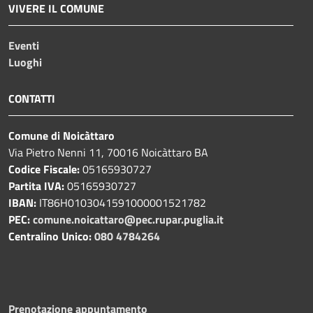
VIVERE IL COMUNE
Eventi
Luoghi
CONTATTI
Comune di Noicàttaro
Via Pietro Nenni 11, 70016 Noicàttaro BA
Codice Fiscale:
05165930727
Partita IVA:
05165930727
IBAN:
IT86H0103041591000001521782
PEC:
comune.noicattaro@pec.rupar.puglia.it
Centralino Unico:
080 4784264
Prenotazione appuntamento