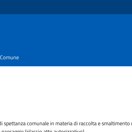
o
il Comune
di spettanza comunale in materia di raccolta e smaltimento rifi
paesaggio (rilascio atto autorizzativo).