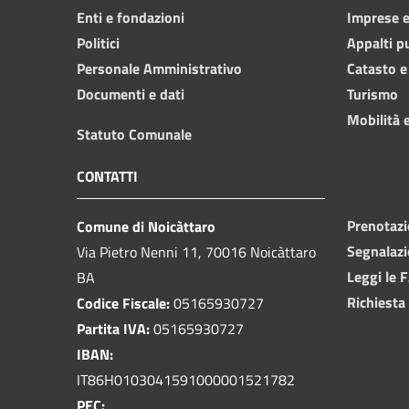
Enti e fondazioni
Imprese 
Politici
Appalti p
Personale Amministrativo
Catasto e
Documenti e dati
Turismo
Mobilità e
Statuto Comunale
CONTATTI
Prenotaz
Comune di Noicàttaro
Segnalazi
Via Pietro Nenni 11, 70016 Noicàttaro
Leggi le 
BA
Richiesta
Codice Fiscale:
05165930727
Partita IVA:
05165930727
IBAN:
IT86H0103041591000001521782
PEC: