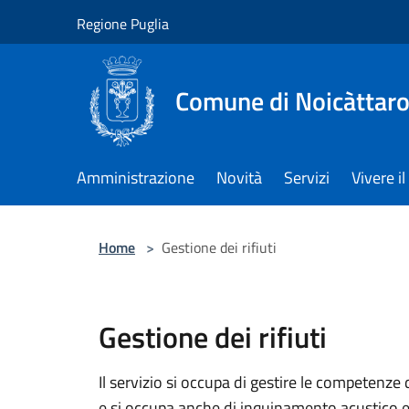
Salta al contenuto principale
Regione Puglia
Comune di Noicàttar
Amministrazione
Novità
Servizi
Vivere 
Home
>
Gestione dei rifiuti
Gestione dei rifiuti
Il servizio si occupa di gestire le competenze 
e si occupa anche di inquinamento acustico e 