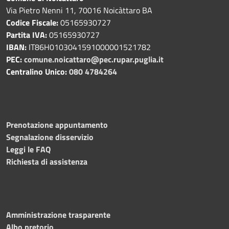
Via Pietro Nenni 11, 70016 Noicàttaro BA
Codice Fiscale:
05165930727
Partita IVA:
05165930727
IBAN:
IT86H0103041591000001521782
PEC:
comune.noicattaro@pec.rupar.puglia.it
Centralino Unico:
080 4784264
Prenotazione appuntamento
Segnalazione disservizio
Leggi le FAQ
Richiesta di assistenza
Amministrazione trasparente
Albo pretorio