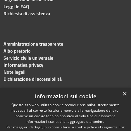
Leggi le FAQ
Richiesta di assistenza
Amministrazione trasparente
Albo pretorio
Servizio civile universale
Informativa privacy
Note legali
Dichiarazione di accessibilità
×
Informazioni sui cookie
Questo sito web utilizza cookie tecnici e assimilati strettamente
RSS
Copyright © 2023 •
necessari al corretto funzionamento e alla navigazione del sito,
Accessibilità
Comune di Noicàttaro
•
nonché un cookie tecnico analitico al solo fine di elaborare
Privacy
Powered by
Municipium
informazioni statistiche, aggregate e anonime.
Cookie
Redazione
•
Portale
Per maggiori dettagli, può consultare la cookie policy al seguente
link