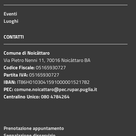
Eventi
Luoghi
CONTATTI
Comune di Noicàttaro
Via Pietro Nenni 11, 70016 Noicàttaro BA
Codice Fiscale:
05165930727
Partita IVA:
05165930727
IBAN:
IT86H0103041591000001521782
PEC:
comune.noicattaro@pec.rupar.puglia.it
Centralino Unico:
080 4784264
Prenotazione appuntamento
Segnalazione disservizio