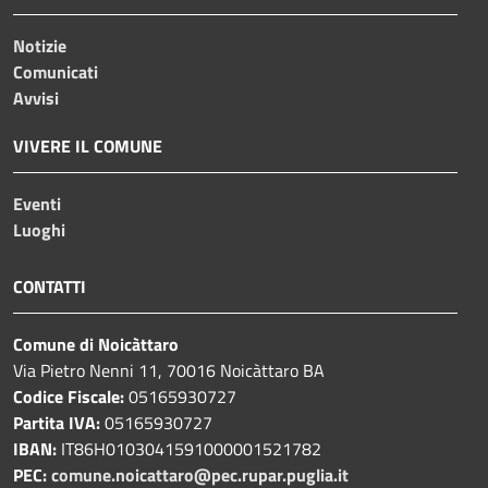
Notizie
Comunicati
Avvisi
VIVERE IL COMUNE
Eventi
Luoghi
CONTATTI
Comune di Noicàttaro
Via Pietro Nenni 11, 70016 Noicàttaro BA
Codice Fiscale:
05165930727
Partita IVA:
05165930727
IBAN:
IT86H0103041591000001521782
PEC:
comune.noicattaro@pec.rupar.puglia.it