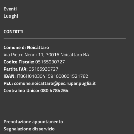
Eventi
Luoghi
CONTATTI
Comune di Noicàttaro
Via Pietro Nenni 11, 70016 Noicàttaro BA
Codice Fiscale:
05165930727
Partita IVA:
05165930727
IBAN:
IT86H0103041591000001521782
PEC:
comune.noicattaro@pec.rupar.puglia.it
Centralino Unico:
080 4784264
Prenotazione appuntamento
Segnalazione disservizio