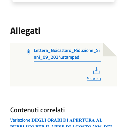
Allegati
Lettera_Noicattaro_Riduzione_Si
nni_09_2024.stamped
PDF
Scarica
Contenuti correlati
Variazione 𝐃𝐄𝐆𝐋𝐈 𝐎𝐑𝐀𝐑𝐈 𝐃𝐈 𝐀𝐏𝐄𝐑𝐓𝐔𝐑𝐀 𝐀𝐋
𝐏𝐔𝐁𝐁𝐋𝐈𝐂𝐎 𝐏𝐄𝐑 𝐈𝐋 𝐌𝐄𝐒𝐄 𝐃𝐈 𝐀𝐆𝐎𝐒𝐓𝐎 𝟐𝟎𝟐𝟔, 𝐃𝐄𝐋