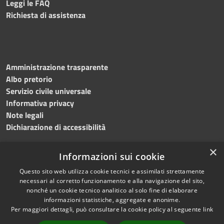
Leggi le FAQ
Richiesta di assistenza
Amministrazione trasparente
Albo pretorio
Servizio civile universale
Informativa privacy
Note legali
Dichiarazione di accessibilità
×
Informazioni sui cookie
Questo sito web utilizza cookie tecnici e assimilati strettamente
RSS
Copyright © 2023 •
necessari al corretto funzionamento e alla navigazione del sito,
Accessibilità
Comune di Noicàttaro
•
nonché un cookie tecnico analitico al solo fine di elaborare
Privacy
Powered by
Municipium
informazioni statistiche, aggregate e anonime.
Cookie
Redazione
•
Portale
Per maggiori dettagli, può consultare la cookie policy al seguente
link
Mappa del sito
dipendente