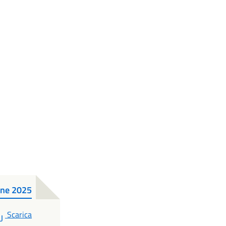
one 2025
PDF
Scarica