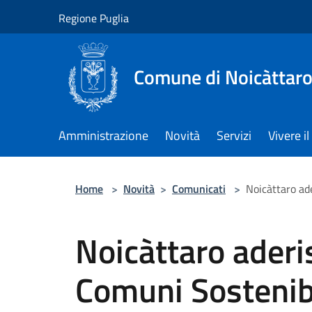
Salta al contenuto principale
Regione Puglia
Comune di Noicàttar
Amministrazione
Novità
Servizi
Vivere 
Home
>
Novità
>
Comunicati
>
Noicàttaro ade
Noicàttaro aderis
Comuni Sostenibi