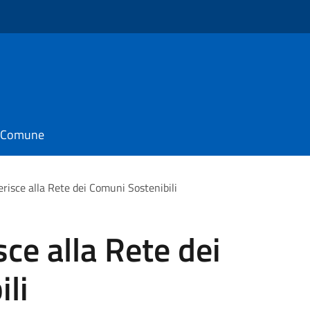
o
il Comune
risce alla Rete dei Comuni Sostenibili
ce alla Rete dei
li