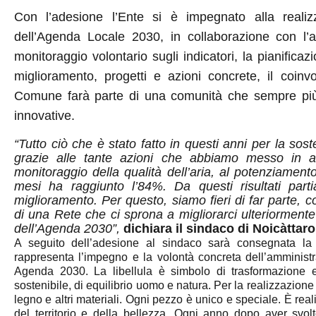
Con l’adesione l’Ente si è impegnato alla realiz
dell’Agenda Locale 2030, in collaborazione con l’a
monitoraggio volontario sugli indicatori, la pianificazi
miglioramento, progetti e azioni concrete, il coinvo
Comune farà parte di una comunità che sempre più
innovative.
“Tutto ciò che è stato fatto in questi anni per la sost
grazie alle tante azioni che abbiamo messo in att
monitoraggio della qualità dell’aria, al potenziamento
mesi ha raggiunto l’84%. Da questi risultati part
miglioramento. Per questo, siamo fieri di far parte,
di una Rete che ci sprona a migliorarci ulteriormente
dell’Agenda 2030”,
dichiara il sindaco di Noicàtt
A seguito dell’adesione al sindaco sarà consegnata la 
rappresenta l’impegno e la volontà concreta dell’amministr
Agenda 2030. La libellula è simbolo di trasformazione 
sostenibile, di equilibrio uomo e natura. Per la realizzazione s
legno e altri materiali. Ogni pezzo è unico e speciale. È reali
del territorio e della bellezza. Ogni anno dopo aver svolto