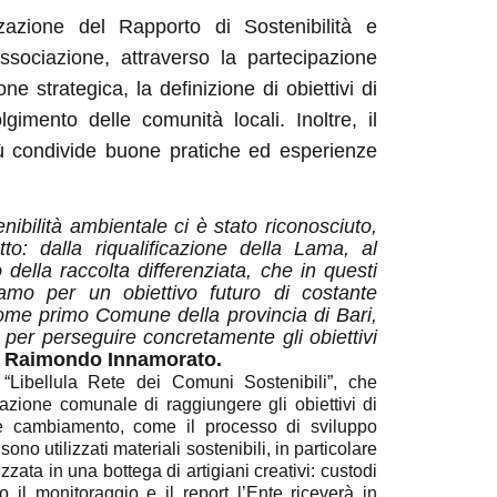
zazione del Rapporto di Sostenibilità e
ssociazione, attraverso la partecipazione
one strategica, la definizione di obiettivi di
lgimento delle comunità locali. Inoltre, il
 condivide buone pratiche ed esperienze
enibilità ambientale ci è stato riconosciuto,
o: dalla riqualificazione della Lama, al
 della raccolta differenziata, che in questi
iamo per un obiettivo futuro di costante
 come primo Comune della provincia di Bari,
 per perseguire concretamente gli obiettivi
aro Raimondo Innamorato.
“Libellula Rete dei Comuni Sostenibili”, che
azione comunale di raggiungere gli obiettivi di
e cambiamento, come il processo di sviluppo
ono utilizzati materiali sostenibili, in particolare
zzata in una bottega di artigiani creativi: custodi
 il monitoraggio e il report l’Ente riceverà in