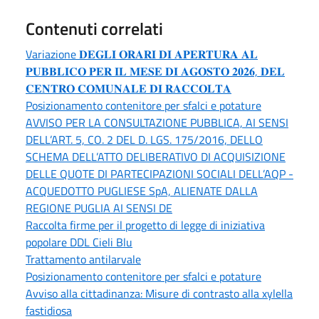
Contenuti correlati
Variazione 𝐃𝐄𝐆𝐋𝐈 𝐎𝐑𝐀𝐑𝐈 𝐃𝐈 𝐀𝐏𝐄𝐑𝐓𝐔𝐑𝐀 𝐀𝐋
𝐏𝐔𝐁𝐁𝐋𝐈𝐂𝐎 𝐏𝐄𝐑 𝐈𝐋 𝐌𝐄𝐒𝐄 𝐃𝐈 𝐀𝐆𝐎𝐒𝐓𝐎 𝟐𝟎𝟐𝟔, 𝐃𝐄𝐋
𝐂𝐄𝐍𝐓𝐑𝐎 𝐂𝐎𝐌𝐔𝐍𝐀𝐋𝐄 𝐃𝐈 𝐑𝐀𝐂𝐂𝐎𝐋𝐓𝐀
Posizionamento contenitore per sfalci e potature
AVVISO PER LA CONSULTAZIONE PUBBLICA, AI SENSI
DELL’ART. 5, CO. 2 DEL D. LGS. 175/2016, DELLO
SCHEMA DELL’ATTO DELIBERATIVO DI ACQUISIZIONE
DELLE QUOTE DI PARTECIPAZIONI SOCIALI DELL’AQP -
ACQUEDOTTO PUGLIESE SpA, ALIENATE DALLA
REGIONE PUGLIA AI SENSI DE
Raccolta firme per il progetto di legge di iniziativa
popolare DDL Cieli Blu
Trattamento antilarvale
Posizionamento contenitore per sfalci e potature
Avviso alla cittadinanza: Misure di contrasto alla xylella
fastidiosa