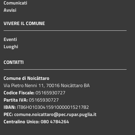
Comunicati
Avvisi
VIVERE IL COMUNE
Eventi
Luoghi
CONTATTI
Comune di Noicàttaro
Via Pietro Nenni 11, 70016 Noicàttaro BA
Codice Fiscale:
05165930727
Partita IVA:
05165930727
IBAN:
IT86H0103041591000001521782
PEC:
comune.noicattaro@pec.rupar.puglia.it
Centralino Unico:
080 4784264