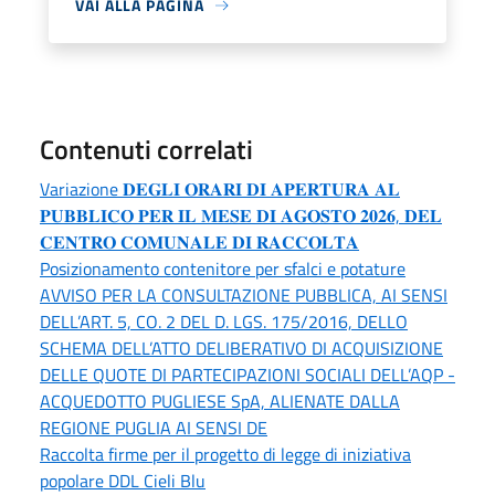
VAI ALLA PAGINA
Contenuti correlati
Variazione 𝐃𝐄𝐆𝐋𝐈 𝐎𝐑𝐀𝐑𝐈 𝐃𝐈 𝐀𝐏𝐄𝐑𝐓𝐔𝐑𝐀 𝐀𝐋
𝐏𝐔𝐁𝐁𝐋𝐈𝐂𝐎 𝐏𝐄𝐑 𝐈𝐋 𝐌𝐄𝐒𝐄 𝐃𝐈 𝐀𝐆𝐎𝐒𝐓𝐎 𝟐𝟎𝟐𝟔, 𝐃𝐄𝐋
𝐂𝐄𝐍𝐓𝐑𝐎 𝐂𝐎𝐌𝐔𝐍𝐀𝐋𝐄 𝐃𝐈 𝐑𝐀𝐂𝐂𝐎𝐋𝐓𝐀
Posizionamento contenitore per sfalci e potature
AVVISO PER LA CONSULTAZIONE PUBBLICA, AI SENSI
DELL’ART. 5, CO. 2 DEL D. LGS. 175/2016, DELLO
SCHEMA DELL’ATTO DELIBERATIVO DI ACQUISIZIONE
DELLE QUOTE DI PARTECIPAZIONI SOCIALI DELL’AQP -
ACQUEDOTTO PUGLIESE SpA, ALIENATE DALLA
REGIONE PUGLIA AI SENSI DE
Raccolta firme per il progetto di legge di iniziativa
popolare DDL Cieli Blu