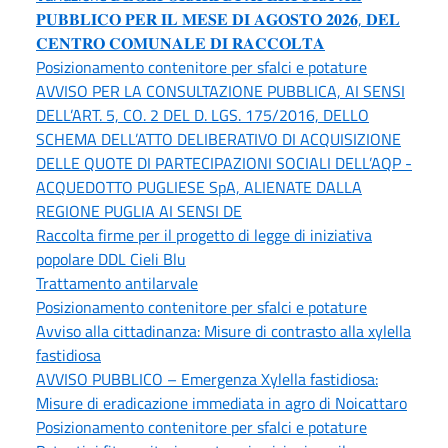
𝐏𝐔𝐁𝐁𝐋𝐈𝐂𝐎 𝐏𝐄𝐑 𝐈𝐋 𝐌𝐄𝐒𝐄 𝐃𝐈 𝐀𝐆𝐎𝐒𝐓𝐎 𝟐𝟎𝟐𝟔, 𝐃𝐄𝐋
𝐂𝐄𝐍𝐓𝐑𝐎 𝐂𝐎𝐌𝐔𝐍𝐀𝐋𝐄 𝐃𝐈 𝐑𝐀𝐂𝐂𝐎𝐋𝐓𝐀
Posizionamento contenitore per sfalci e potature
AVVISO PER LA CONSULTAZIONE PUBBLICA, AI SENSI
DELL’ART. 5, CO. 2 DEL D. LGS. 175/2016, DELLO
SCHEMA DELL’ATTO DELIBERATIVO DI ACQUISIZIONE
DELLE QUOTE DI PARTECIPAZIONI SOCIALI DELL’AQP -
ACQUEDOTTO PUGLIESE SpA, ALIENATE DALLA
REGIONE PUGLIA AI SENSI DE
Raccolta firme per il progetto di legge di iniziativa
popolare DDL Cieli Blu
Trattamento antilarvale
Posizionamento contenitore per sfalci e potature
Avviso alla cittadinanza: Misure di contrasto alla xylella
fastidiosa
AVVISO PUBBLICO – Emergenza Xylella fastidiosa:
Misure di eradicazione immediata in agro di Noicattaro
Posizionamento contenitore per sfalci e potature