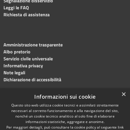
Segnalazione disservizio
Leggi le FAQ
Richiesta di assistenza
Amministrazione trasparente
Albo pretorio
Servizio civile universale
Informativa privacy
Note legali
Dichiarazione di accessibilità
×
Informazioni sui cookie
Questo sito web utilizza cookie tecnici e assimilati strettamente
RSS
Copyright © 2023 •
necessari al corretto funzionamento e alla navigazione del sito,
Accessibilità
Comune di Noicàttaro
•
nonché un cookie tecnico analitico al solo fine di elaborare
Privacy
Powered by
Municipium
informazioni statistiche, aggregate e anonime.
Cookie
Redazione
•
Portale
Per maggiori dettagli, può consultare la cookie policy al seguente
link