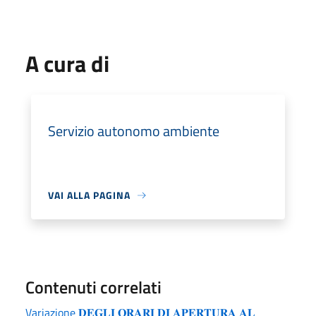
A cura di
Servizio autonomo ambiente
VAI ALLA PAGINA
Contenuti correlati
Variazione 𝐃𝐄𝐆𝐋𝐈 𝐎𝐑𝐀𝐑𝐈 𝐃𝐈 𝐀𝐏𝐄𝐑𝐓𝐔𝐑𝐀 𝐀𝐋