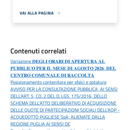
VAI ALLA PAGINA
Contenuti correlati
Variazione 𝐃𝐄𝐆𝐋𝐈 𝐎𝐑𝐀𝐑𝐈 𝐃𝐈 𝐀𝐏𝐄𝐑𝐓𝐔𝐑𝐀 𝐀𝐋
𝐏𝐔𝐁𝐁𝐋𝐈𝐂𝐎 𝐏𝐄𝐑 𝐈𝐋 𝐌𝐄𝐒𝐄 𝐃𝐈 𝐀𝐆𝐎𝐒𝐓𝐎 𝟐𝟎𝟐𝟔, 𝐃𝐄𝐋
𝐂𝐄𝐍𝐓𝐑𝐎 𝐂𝐎𝐌𝐔𝐍𝐀𝐋𝐄 𝐃𝐈 𝐑𝐀𝐂𝐂𝐎𝐋𝐓𝐀
Posizionamento contenitore per sfalci e potature
AVVISO PER LA CONSULTAZIONE PUBBLICA, AI SENSI
DELL’ART. 5, CO. 2 DEL D. LGS. 175/2016, DELLO
SCHEMA DELL’ATTO DELIBERATIVO DI ACQUISIZIONE
DELLE QUOTE DI PARTECIPAZIONI SOCIALI DELL’AQP -
ACQUEDOTTO PUGLIESE SpA, ALIENATE DALLA
REGIONE PUGLIA AI SENSI DE