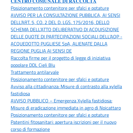
𝐂𝐄𝐍𝐓𝐑𝐎 𝐂𝐎𝐌𝐔𝐍𝐀𝐋𝐄 𝐃𝐈 𝐑𝐀𝐂𝐂𝐎𝐋𝐓𝐀
Posizionamento contenitore per sfalci e potature
AVVISO PER LA CONSULTAZIONE PUBBLICA, AI SENSI
DELL’ART. 5, CO. 2 DEL D. LGS. 175/2016, DELLO
SCHEMA DELL’ATTO DELIBERATIVO DI ACQUISIZIONE
DELLE QUOTE DI PARTECIPAZIONI SOCIALI DELL’AQP -
ACQUEDOTTO PUGLIESE SpA, ALIENATE DALLA
REGIONE PUGLIA AI SENSI DE
Raccolta firme per il progetto di legge di iniziativa
popolare DDL Cieli Blu
Trattamento antilarvale
Posizionamento contenitore per sfalci e potature
Avviso alla cittadinanza: Misure di contrasto alla xylella
fastidiosa
AVVISO PUBBLICO – Emergenza Xylella fastidiosa:
Misure di eradicazione immediata in agro di Noicattaro
Posizionamento contenitore per sfalci e potature
Patentini fitosanitari: apertura iscrizioni per il nuovo
corso di formazione