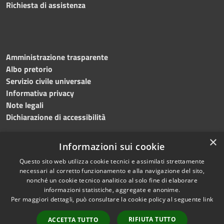
Richiesta di assistenza
Amministrazione trasparente
Albo pretorio
Servizio civile universale
Informativa privacy
Note legali
Dichiarazione di accessibilità
×
Informazioni sui cookie
Questo sito web utilizza cookie tecnici e assimilati strettamente
RSS
Copyright © 2023 •
necessari al corretto funzionamento e alla navigazione del sito,
Accessibilità
Comune di Noicàttaro
•
nonché un cookie tecnico analitico al solo fine di elaborare
Privacy
Powered by
Municipium
informazioni statistiche, aggregate e anonime.
Cookie
Redazione
•
Portale
Per maggiori dettagli, può consultare la cookie policy al seguente
link
Mappa del sito
dipendente
RIFIUTA TUTTO
ACCETTA TUTTO