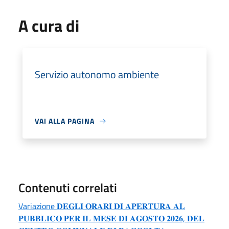
A cura di
Servizio autonomo ambiente
VAI ALLA PAGINA
Contenuti correlati
Variazione 𝐃𝐄𝐆𝐋𝐈 𝐎𝐑𝐀𝐑𝐈 𝐃𝐈 𝐀𝐏𝐄𝐑𝐓𝐔𝐑𝐀 𝐀𝐋
𝐏𝐔𝐁𝐁𝐋𝐈𝐂𝐎 𝐏𝐄𝐑 𝐈𝐋 𝐌𝐄𝐒𝐄 𝐃𝐈 𝐀𝐆𝐎𝐒𝐓𝐎 𝟐𝟎𝟐𝟔, 𝐃𝐄𝐋