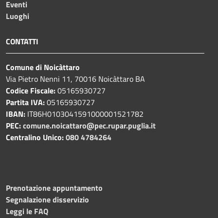
Eventi
Luoghi
CONTATTI
Comune di Noicàttaro
Via Pietro Nenni 11, 70016 Noicàttaro BA
Codice Fiscale:
05165930727
Partita IVA:
05165930727
IBAN:
IT86H0103041591000001521782
PEC:
comune.noicattaro@pec.rupar.puglia.it
Centralino Unico:
080 4784264
Prenotazione appuntamento
Segnalazione disservizio
Leggi le FAQ