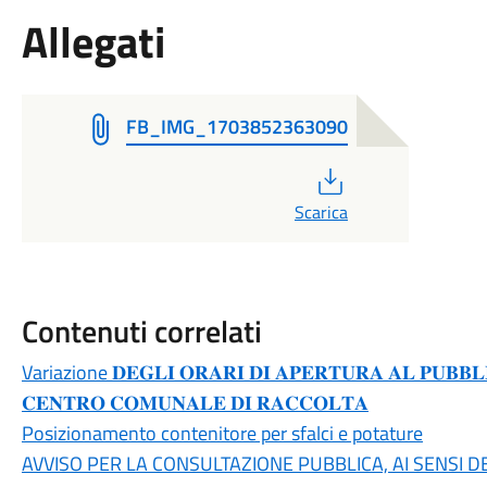
Allegati
FB_IMG_1703852363090
PDF
Scarica
Contenuti correlati
Variazione 𝐃𝐄𝐆𝐋𝐈 𝐎𝐑𝐀𝐑𝐈 𝐃𝐈 𝐀𝐏𝐄𝐑𝐓𝐔𝐑𝐀 𝐀𝐋 𝐏𝐔𝐁𝐁𝐋𝐈
𝐂𝐄𝐍𝐓𝐑𝐎 𝐂𝐎𝐌𝐔𝐍𝐀𝐋𝐄 𝐃𝐈 𝐑𝐀𝐂𝐂𝐎𝐋𝐓𝐀
Posizionamento contenitore per sfalci e potature
AVVISO PER LA CONSULTAZIONE PUBBLICA, AI SENSI DELL