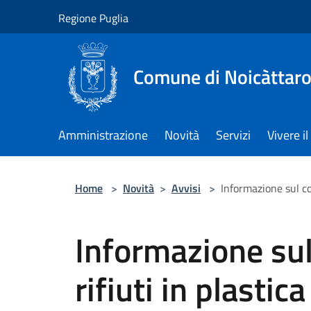
Salta al contenuto principale
Regione Puglia
Comune di Noicàttar
Amministrazione
Novità
Servizi
Vivere 
Home
>
Novità
>
Avvisi
>
Informazione sul co
Informazione sul
rifiuti in plastica