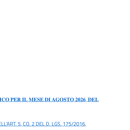
𝐎 𝐏𝐄𝐑 𝐈𝐋 𝐌𝐄𝐒𝐄 𝐃𝐈 𝐀𝐆𝐎𝐒𝐓𝐎 𝟐𝟎𝟐𝟔, 𝐃𝐄𝐋
’ART. 5, CO. 2 DEL D. LGS. 175/2016,