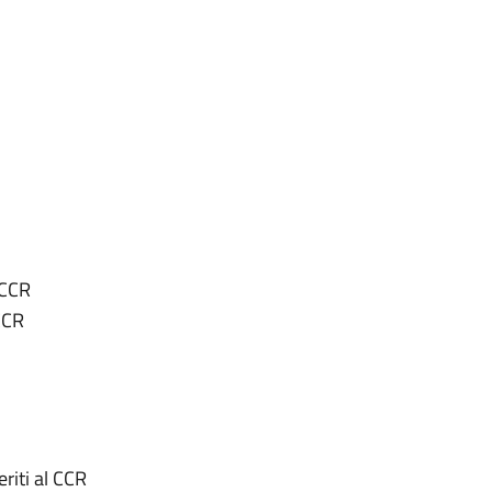
 CCR
 CCR
eriti al CCR