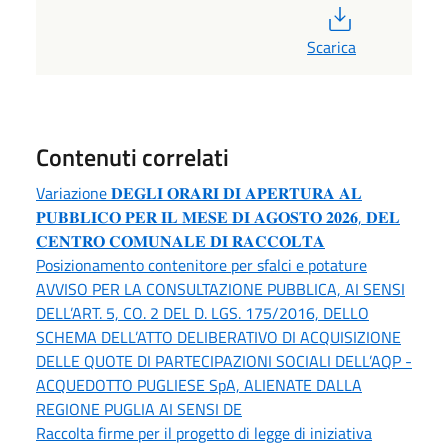
PDF
Scarica
Contenuti correlati
Variazione 𝐃𝐄𝐆𝐋𝐈 𝐎𝐑𝐀𝐑𝐈 𝐃𝐈 𝐀𝐏𝐄𝐑𝐓𝐔𝐑𝐀 𝐀𝐋
𝐏𝐔𝐁𝐁𝐋𝐈𝐂𝐎 𝐏𝐄𝐑 𝐈𝐋 𝐌𝐄𝐒𝐄 𝐃𝐈 𝐀𝐆𝐎𝐒𝐓𝐎 𝟐𝟎𝟐𝟔, 𝐃𝐄𝐋
𝐂𝐄𝐍𝐓𝐑𝐎 𝐂𝐎𝐌𝐔𝐍𝐀𝐋𝐄 𝐃𝐈 𝐑𝐀𝐂𝐂𝐎𝐋𝐓𝐀
Posizionamento contenitore per sfalci e potature
AVVISO PER LA CONSULTAZIONE PUBBLICA, AI SENSI
DELL’ART. 5, CO. 2 DEL D. LGS. 175/2016, DELLO
SCHEMA DELL’ATTO DELIBERATIVO DI ACQUISIZIONE
DELLE QUOTE DI PARTECIPAZIONI SOCIALI DELL’AQP -
ACQUEDOTTO PUGLIESE SpA, ALIENATE DALLA
REGIONE PUGLIA AI SENSI DE
Raccolta firme per il progetto di legge di iniziativa