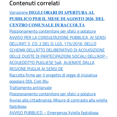
Contenuti correlati
Variazione 𝐃𝐄𝐆𝐋𝐈 𝐎𝐑𝐀𝐑𝐈 𝐃𝐈 𝐀𝐏𝐄𝐑𝐓𝐔𝐑𝐀 𝐀𝐋
𝐏𝐔𝐁𝐁𝐋𝐈𝐂𝐎 𝐏𝐄𝐑 𝐈𝐋 𝐌𝐄𝐒𝐄 𝐃𝐈 𝐀𝐆𝐎𝐒𝐓𝐎 𝟐𝟎𝟐𝟔, 𝐃𝐄𝐋
𝐂𝐄𝐍𝐓𝐑𝐎 𝐂𝐎𝐌𝐔𝐍𝐀𝐋𝐄 𝐃𝐈 𝐑𝐀𝐂𝐂𝐎𝐋𝐓𝐀
Posizionamento contenitore per sfalci e potature
AVVISO PER LA CONSULTAZIONE PUBBLICA, AI SENSI
DELL’ART. 5, CO. 2 DEL D. LGS. 175/2016, DELLO
SCHEMA DELL’ATTO DELIBERATIVO DI ACQUISIZIONE
DELLE QUOTE DI PARTECIPAZIONI SOCIALI DELL’AQP -
ACQUEDOTTO PUGLIESE SpA, ALIENATE DALLA
REGIONE PUGLIA AI SENSI DE
Raccolta firme per il progetto di legge di iniziativa
popolare DDL Cieli Blu
Trattamento antilarvale
Posizionamento contenitore per sfalci e potature
Avviso alla cittadinanza: Misure di contrasto alla xylella
fastidiosa
AVVISO PUBBLICO – Emergenza Xylella fastidiosa: