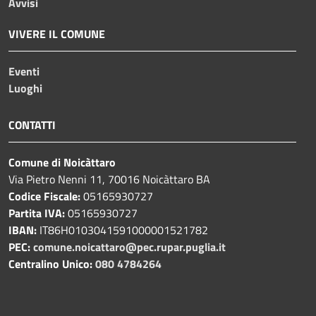
Avvisi
VIVERE IL COMUNE
Eventi
Luoghi
CONTATTI
Comune di Noicàttaro
Via Pietro Nenni 11, 70016 Noicàttaro BA
Codice Fiscale:
05165930727
Partita IVA:
05165930727
IBAN:
IT86H0103041591000001521782
PEC:
comune.noicattaro@pec.rupar.puglia.it
Centralino Unico:
080 4784264