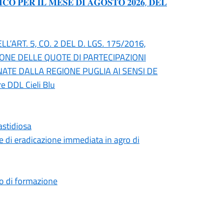
𝐎 𝐏𝐄𝐑 𝐈𝐋 𝐌𝐄𝐒𝐄 𝐃𝐈 𝐀𝐆𝐎𝐒𝐓𝐎 𝟐𝟎𝟐𝟔, 𝐃𝐄𝐋
’ART. 5, CO. 2 DEL D. LGS. 175/2016,
IONE DELLE QUOTE DI PARTECIPAZIONI
NATE DALLA REGIONE PUGLIA AI SENSI DE
re DDL Cieli Blu
astidiosa
 di eradicazione immediata in agro di
rso di formazione