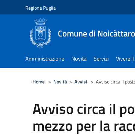
Salta al contenuto principale
Regione Puglia
Comune di Noicàttar
Amministrazione
Novità
Servizi
Vivere 
Home
>
Novità
>
Avvisi
>
Avviso circa il pos
Avviso circa il 
mezzo per la racc