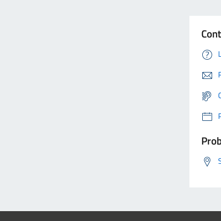
Cont
Prob