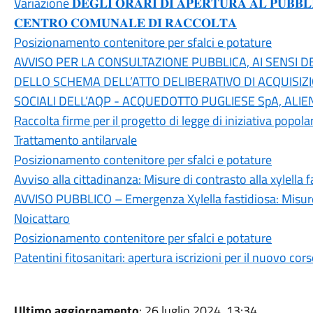
Variazione 𝐃𝐄𝐆𝐋𝐈 𝐎𝐑𝐀𝐑𝐈 𝐃𝐈 𝐀𝐏𝐄𝐑𝐓𝐔𝐑𝐀 𝐀𝐋 𝐏𝐔𝐁𝐁𝐋𝐈
𝐂𝐄𝐍𝐓𝐑𝐎 𝐂𝐎𝐌𝐔𝐍𝐀𝐋𝐄 𝐃𝐈 𝐑𝐀𝐂𝐂𝐎𝐋𝐓𝐀
Posizionamento contenitore per sfalci e potature
AVVISO PER LA CONSULTAZIONE PUBBLICA, AI SENSI DELL
DELLO SCHEMA DELL’ATTO DELIBERATIVO DI ACQUISIZ
SOCIALI DELL’AQP - ACQUEDOTTO PUGLIESE SpA, ALIE
Raccolta firme per il progetto di legge di iniziativa popola
Trattamento antilarvale
Posizionamento contenitore per sfalci e potature
Avviso alla cittadinanza: Misure di contrasto alla xylella f
AVVISO PUBBLICO – Emergenza Xylella fastidiosa: Misure
Noicattaro
Posizionamento contenitore per sfalci e potature
Patentini fitosanitari: apertura iscrizioni per il nuovo co
Ultimo aggiornamento
: 26 luglio 2024, 13:34