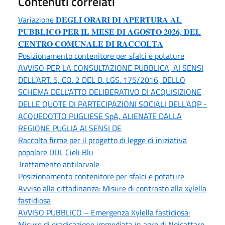
Contenuti correlati
Variazione 𝐃𝐄𝐆𝐋𝐈 𝐎𝐑𝐀𝐑𝐈 𝐃𝐈 𝐀𝐏𝐄𝐑𝐓𝐔𝐑𝐀 𝐀𝐋
𝐏𝐔𝐁𝐁𝐋𝐈𝐂𝐎 𝐏𝐄𝐑 𝐈𝐋 𝐌𝐄𝐒𝐄 𝐃𝐈 𝐀𝐆𝐎𝐒𝐓𝐎 𝟐𝟎𝟐𝟔, 𝐃𝐄𝐋
𝐂𝐄𝐍𝐓𝐑𝐎 𝐂𝐎𝐌𝐔𝐍𝐀𝐋𝐄 𝐃𝐈 𝐑𝐀𝐂𝐂𝐎𝐋𝐓𝐀
Posizionamento contenitore per sfalci e potature
AVVISO PER LA CONSULTAZIONE PUBBLICA, AI SENSI
DELL’ART. 5, CO. 2 DEL D. LGS. 175/2016, DELLO
SCHEMA DELL’ATTO DELIBERATIVO DI ACQUISIZIONE
DELLE QUOTE DI PARTECIPAZIONI SOCIALI DELL’AQP -
ACQUEDOTTO PUGLIESE SpA, ALIENATE DALLA
REGIONE PUGLIA AI SENSI DE
Raccolta firme per il progetto di legge di iniziativa
popolare DDL Cieli Blu
Trattamento antilarvale
Posizionamento contenitore per sfalci e potature
Avviso alla cittadinanza: Misure di contrasto alla xylella
fastidiosa
AVVISO PUBBLICO – Emergenza Xylella fastidiosa:
Misure di eradicazione immediata in agro di Noicattaro