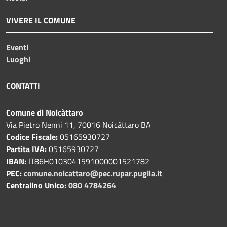
VIVERE IL COMUNE
Eventi
Luoghi
CONTATTI
Comune di Noicàttaro
Via Pietro Nenni 11, 70016 Noicàttaro BA
Codice Fiscale:
05165930727
Partita IVA:
05165930727
IBAN:
IT86H0103041591000001521782
PEC:
comune.noicattaro@pec.rupar.puglia.it
Centralino Unico:
080 4784264