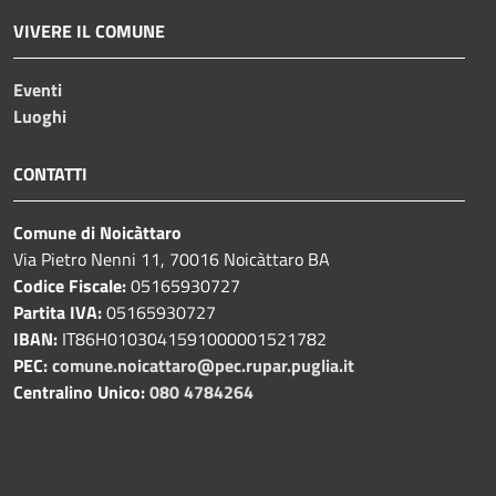
VIVERE IL COMUNE
Eventi
Luoghi
CONTATTI
Comune di Noicàttaro
Via Pietro Nenni 11, 70016 Noicàttaro BA
Codice Fiscale:
05165930727
Partita IVA:
05165930727
IBAN:
IT86H0103041591000001521782
PEC:
comune.noicattaro@pec.rupar.puglia.it
Centralino Unico:
080 4784264