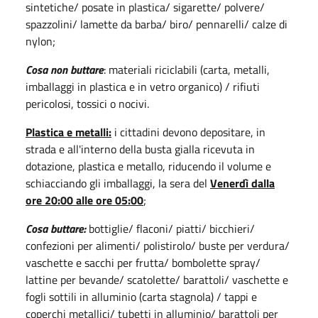
sintetiche/ posate in plastica/ sigarette/ polvere/
spazzolini/ lamette da barba/ biro/ pennarelli/ calze di
nylon;
Cosa non buttare
: materiali riciclabili (carta, metalli,
imballaggi in plastica e in vetro organico) / rifiuti
pericolosi, tossici o nocivi.
Plastica e metalli:
i cittadini devono depositare, in
strada e all'interno della busta gialla ricevuta in
dotazione, plastica e metallo, riducendo il volume e
schiacciando gli imballaggi, la sera del
Venerdì dalla
ore 20:00 alle ore 05:00
;
Cosa buttare:
bottiglie/ flaconi/ piatti/ bicchieri/
confezioni per alimenti/ polistirolo/ buste per verdura/
vaschette e sacchi per frutta/ bombolette spray/
lattine per bevande/ scatolette/ barattoli/ vaschette e
fogli sottili in alluminio (carta stagnola) / tappi e
coperchi metallici/ tubetti in alluminio/ barattoli per