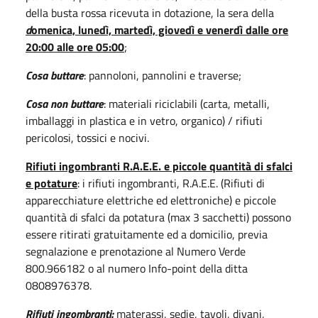
della busta rossa ricevuta in dotazione, la sera della
d
omenica, lunedì, martedì, giovedì e venerdì dalle ore
20:00 alle ore 05:00
;
Cosa buttare
: pannoloni, pannolini e traverse;
Cosa non buttare
: materiali riciclabili (carta, metalli,
imballaggi in plastica e in vetro, organico) / rifiuti
pericolosi, tossici e nocivi.
Rifiuti ingombranti R.A.E.E. e piccole quantità di sfalci
e potature
: i rifiuti ingombranti, R.A.E.E. (Rifiuti di
apparecchiature elettriche ed elettroniche) e piccole
quantità di sfalci da potatura (max 3 sacchetti) possono
essere ritirati gratuitamente ed a domicilio, previa
segnalazione e prenotazione al Numero Verde
800.966182 o al numero Info-point della ditta
0808976378.
Rifiuti ingombranti:
materassi, sedie, tavoli, divani,