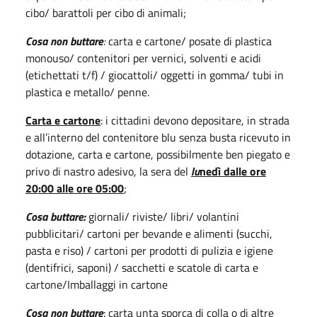
cibo/ barattoli per cibo di animali;
Cosa non buttare
:
carta e cartone/ posate di plastica
monouso/ contenitori per vernici, solventi e acidi
(etichettati t/f) / giocattoli/ oggetti in gomma/ tubi in
plastica e metallo/ penne.
Carta e cartone
: i cittadini devono depositare, in strada
e all’interno del contenitore blu senza busta
ricevuto in
dotazione, carta e cartone, possibilmente ben piegato e
privo di nastro adesivo, la sera del
l
u
nedì dalle ore
20:00 alle ore 05:00
;
Cosa buttare:
giornali/ riviste/ libri/ volantini
pubblicitari/ cartoni per bevande e alimenti (succhi,
pasta e riso) / cartoni per prodotti di pulizia e igiene
(dentifrici, saponi) / sacchetti e scatole di carta e
cartone/Imballaggi in cartone
Cosa non buttare
: carta unta sporca di colla o di altre