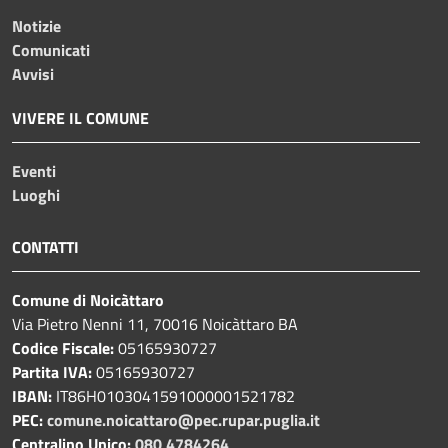
Notizie
Comunicati
Avvisi
VIVERE IL COMUNE
Eventi
Luoghi
CONTATTI
Comune di Noicàttaro
Via Pietro Nenni 11, 70016 Noicàttaro BA
Codice Fiscale:
05165930727
Partita IVA:
05165930727
IBAN:
IT86H0103041591000001521782
PEC:
comune.noicattaro@pec.rupar.puglia.it
Centralino Unico:
080 4784264