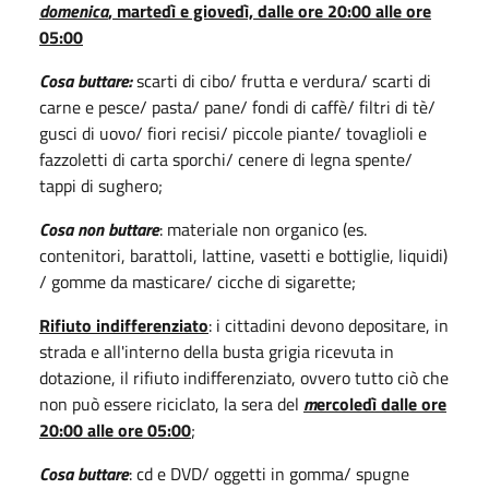
d
omenica
, martedì e giovedì, dalle ore 20:00 alle ore
05:00
Cosa buttare:
scarti di cibo/ frutta e verdura/ scarti di
carne e pesce/ pasta/ pane/ fondi di caffè/ filtri di tè/
gusci di uovo/ fiori recisi/ piccole piante/ tovaglioli e
fazzoletti di carta sporchi/ cenere di legna spente/
tappi di sughero;
Cosa non buttare
: materiale non organico (es.
contenitori, barattoli, lattine, vasetti e bottiglie, liquidi)
/ gomme da masticare/ cicche di sigarette;
Rifiuto indifferenziato
: i cittadini devono depositare, in
strada e all'interno della busta grigia ricevuta in
dotazione, il rifiuto indifferenziato, ovvero tutto ciò che
non può essere riciclato, la sera del
m
ercoledì dalle ore
20:00 alle ore 05:00
;
Cosa buttare
: cd e DVD/ oggetti in gomma/ spugne