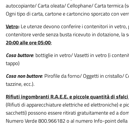
autocopiante/ Carta oleata/ Cellophane/ Carta termica (sco
Ogni tipo di carta, cartone e cartoncino sporcato con verni
Vetro
:
Le utenze devono conferire i contenitori in vetro, po
contenitore verde senza busta ricevuto in dotazione, la s
20:00 alle ore 05:00
;
Cosa buttare
: bottiglie in vetro/ Vasetti in vetro (i conte
tappo)
Cosa non buttare
: Pirofile da forno/ Oggetti in cristallo/ 
tazzine, ecc.).
Rifiuti ingombranti R.A.E.E. e piccole quantità di sfalc
(Rifiuti di apparecchiature elettriche ed elettroniche) e p
sacchetti) possono essere ritirati gratuitamente ed a dom
Numero Verde 800.966182 o al numero Info-point della