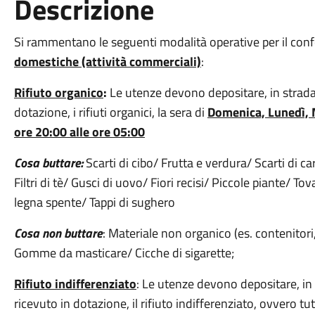
Descrizione
Si rammentano le seguenti modalità operative per il confe
domestiche (attività commerciali)
:
Rifiuto organico
:
Le utenze devono depositare, in strada 
dotazione, i rifiuti organici, la sera di
Domenica,
Lunedì, 
ore 20:00 alle ore 05:00
Cosa buttare:
Scarti di cibo/ Frutta e verdura/ Scarti di c
Filtri di tè/ Gusci di uovo/ Fiori recisi/ Piccole piante/ Tov
legna spente/ Tappi di sughero
Cosa non buttare
: Materiale non organico (es. contenitori, b
Gomme da masticare/ Cicche di sigarette;
Rifiuto indifferenziato
: Le utenze devono depositare, in 
ricevuto in dotazione, il rifiuto indifferenziato, ovvero tu