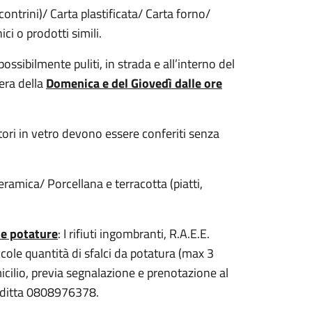
ntrini)/ Carta plastificata/ Carta forno/
ci o prodotti simili.
ssibilmente puliti, in strada e all’interno del
era della
Domenica e del Giovedì dalle ore
nitori in vetro devono essere conferiti senza
Ceramica/ Porcellana e terracotta (piatti,
i e potature
: I rifiuti ingombranti, R.A.E.E.
iccole quantità di sfalci da potatura (max 3
icilio, previa segnalazione e prenotazione al
 ditta 0808976378.