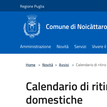
Salta al contenuto principale
Regione Puglia
Comune di Noicàttar
Amministrazione
Novità
Servizi
Vivere 
Home
>
Novità
>
Avvisi
>
Calendario di ritir
Calendario di rit
domestiche