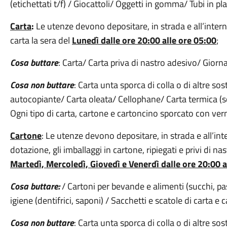
(etichettati t/f) / Giocattoli/ Oggetti in gomma/ Tubi in p
Carta
:
Le utenze devono depositare, in strada e all’intern
carta la sera del
Lunedì dalle ore 20:00 alle ore 05:00
;
Cosa buttare
: Carta/ Carta priva di nastro adesivo/ Giornali
Cosa non buttare
: Carta unta sporca di colla o di altre so
autocopiante/ Carta oleata/ Cellophane/ Carta termica (sco
Ogni tipo di carta, cartone e cartoncino sporcato con verni
Cartone
: Le utenze devono depositare, in strada e all’inte
dotazione, gli imballaggi in cartone, ripiegati e privi di na
Martedì, Mercoledì, Giovedì e Venerdì dalle ore 20:00 a
Cosa buttare:
/ Cartoni per bevande e alimenti (succhi, past
igiene (dentifrici, saponi) / Sacchetti e scatole di carta e
Cosa non buttare
: Carta unta sporca di colla o di altre so