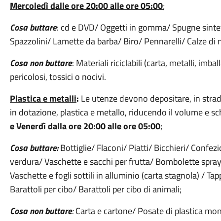
Mercoledì dalle ore 20:00 alle ore 05:00
;
Cosa buttare
: cd e DVD/ Oggetti in gomma/ Spugne sintet
Spazzolini/ Lamette da barba/ Biro/ Pennarelli/ Calze di 
Cosa non buttare
: Materiali riciclabili (carta, metalli, imba
pericolosi, tossici o nocivi.
Plastica e metalli
:
Le utenze devono depositare, in strada
in dotazione, plastica e metallo, riducendo il volume e sch
e Venerdì dalla ore 20:00 alle ore 05:00
;
Cosa buttare:
Bottiglie/ Flaconi/ Piatti/ Bicchieri/ Confezi
verdura/ Vaschette e sacchi per frutta/ Bombolette spray
Vaschette e fogli sottili in alluminio (carta stagnola) / Tap
Barattoli per cibo/ Barattoli per cibo di animali;
Cosa non buttare
:
Carta e cartone/ Posate di plastica mono