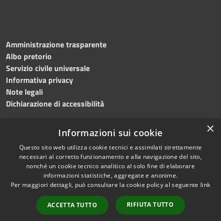
Amministrazione trasparente
Albo pretorio
Servizio civile universale
Informativa privacy
Note legali
Dichiarazione di accessibilità
×
Informazioni sui cookie
Questo sito web utilizza cookie tecnici e assimilati strettamente
RSS
Copyright © 2023 •
necessari al corretto funzionamento e alla navigazione del sito,
Accessibilità
Comune di Noicàttaro
•
nonché un cookie tecnico analitico al solo fine di elaborare
Privacy
Powered by
Municipium
informazioni statistiche, aggregate e anonime.
Cookie
Redazione
•
Portale
Per maggiori dettagli, può consultare la cookie policy al seguente
link
Mappa del sito
dipendente
RIFIUTA TUTTO
ACCETTA TUTTO
Difensore civico
WebMail Dipendenti