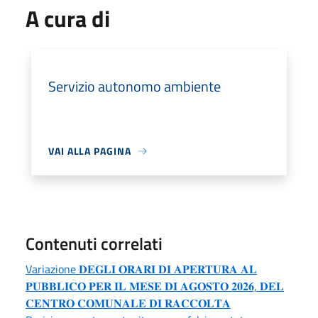
A cura di
Servizio autonomo ambiente
VAI ALLA PAGINA
Contenuti correlati
Variazione 𝐃𝐄𝐆𝐋𝐈 𝐎𝐑𝐀𝐑𝐈 𝐃𝐈 𝐀𝐏𝐄𝐑𝐓𝐔𝐑𝐀 𝐀𝐋
𝐏𝐔𝐁𝐁𝐋𝐈𝐂𝐎 𝐏𝐄𝐑 𝐈𝐋 𝐌𝐄𝐒𝐄 𝐃𝐈 𝐀𝐆𝐎𝐒𝐓𝐎 𝟐𝟎𝟐𝟔, 𝐃𝐄𝐋
𝐂𝐄𝐍𝐓𝐑𝐎 𝐂𝐎𝐌𝐔𝐍𝐀𝐋𝐄 𝐃𝐈 𝐑𝐀𝐂𝐂𝐎𝐋𝐓𝐀