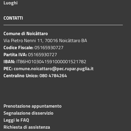
Luoghi
CONTATTI
Comune di Noicàttaro
Via Pietro Nenni 11, 70016 Noicàttaro BA
Codice Fiscale:
05165930727
Partita IVA:
05165930727
IBAN:
IT86H0103041591000001521782
PEC:
comune.noicattaro@pec.rupar.puglia.it
Centralino Unico:
080 4784264
Prenotazione appuntamento
Segnalazione disservizio
Leggi le FAQ
Richiesta di assistenza