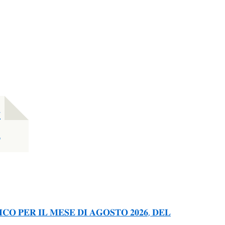
4
a
𝐎 𝐏𝐄𝐑 𝐈𝐋 𝐌𝐄𝐒𝐄 𝐃𝐈 𝐀𝐆𝐎𝐒𝐓𝐎 𝟐𝟎𝟐𝟔, 𝐃𝐄𝐋