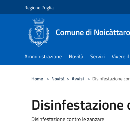
Salta al contenuto principale
Regione Puglia
Comune di Noicàttar
Amministrazione
Novità
Servizi
Vivere 
Home
>
Novità
>
Avvisi
>
Disinfestazione con
Disinfestazione 
Disinfestazione contro le zanzare