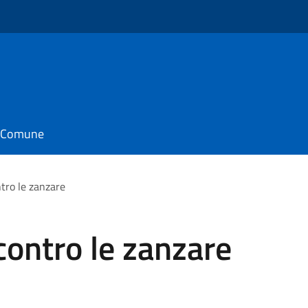
o
il Comune
tro le zanzare
contro le zanzare