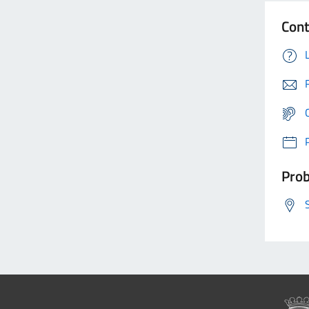
Cont
Prob