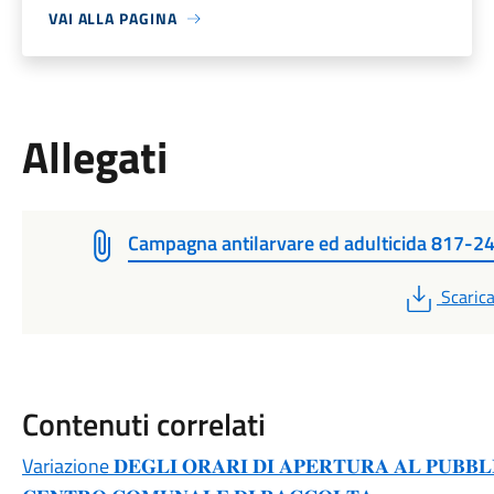
VAI ALLA PAGINA
Allegati
Campagna antilarvare ed adulticida 817-2
PDF
Scaric
Contenuti correlati
Variazione 𝐃𝐄𝐆𝐋𝐈 𝐎𝐑𝐀𝐑𝐈 𝐃𝐈 𝐀𝐏𝐄𝐑𝐓𝐔𝐑𝐀 𝐀𝐋 𝐏𝐔𝐁𝐁𝐋𝐈