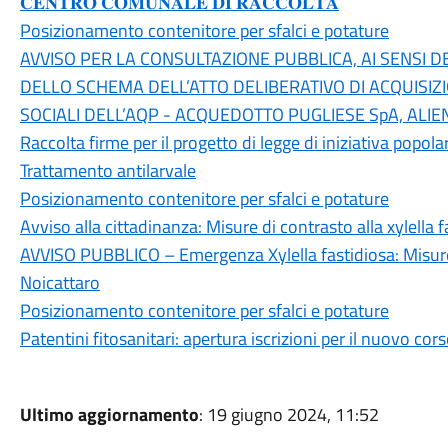
𝐂𝐄𝐍𝐓𝐑𝐎 𝐂𝐎𝐌𝐔𝐍𝐀𝐋𝐄 𝐃𝐈 𝐑𝐀𝐂𝐂𝐎𝐋𝐓𝐀
Posizionamento contenitore per sfalci e potature
AVVISO PER LA CONSULTAZIONE PUBBLICA, AI SENSI DELL
DELLO SCHEMA DELL’ATTO DELIBERATIVO DI ACQUISIZ
SOCIALI DELL’AQP - ACQUEDOTTO PUGLIESE SpA, ALIE
Raccolta firme per il progetto di legge di iniziativa popola
Trattamento antilarvale
Posizionamento contenitore per sfalci e potature
Avviso alla cittadinanza: Misure di contrasto alla xylella f
AVVISO PUBBLICO – Emergenza Xylella fastidiosa: Misure
Noicattaro
Posizionamento contenitore per sfalci e potature
Patentini fitosanitari: apertura iscrizioni per il nuovo co
Ultimo aggiornamento
: 19 giugno 2024, 11:52