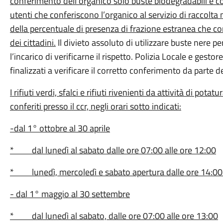
conferimento dell’organico solo buste biodegradabili e comp
utenti che conferiscono l’organico al servizio di raccol
della percentuale di presenza di frazione estranea che co
dei cittadini.
Il divieto assoluto di utilizzare buste nere pe
l’incarico di verificarne il rispetto. Polizia Locale e gestor
finalizzati a verificare il corretto conferimento da parte d
I rifiuti verdi, sfalci e rifiuti rivenienti da attività di po
conferiti presso il ccr, negli orari sotto indicati:
-dal 1° ottobre al 30 aprile
* dal lunedì al sabato dalle ore 07:00 alle ore 12:00
* lunedì, mercoledì e sabato apertura dalle ore 14:00 
- dal 1° maggio al 30 settembre
* dal lunedì al sabato, dalle ore 07:00 alle ore 13:00