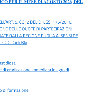
𝐎 𝐏𝐄𝐑 𝐈𝐋 𝐌𝐄𝐒𝐄 𝐃𝐈 𝐀𝐆𝐎𝐒𝐓𝐎 𝟐𝟎𝟐𝟔, 𝐃𝐄𝐋
’ART. 5, CO. 2 DEL D. LGS. 175/2016,
IONE DELLE QUOTE DI PARTECIPAZIONI
NATE DALLA REGIONE PUGLIA AI SENSI DE
re DDL Cieli Blu
astidiosa
 di eradicazione immediata in agro di
rso di formazione