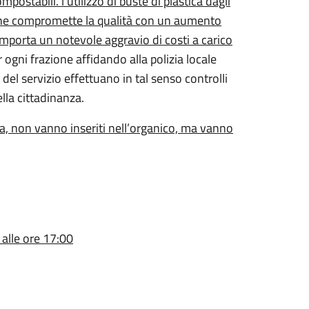
ostabili. l’utilizzo di buste di plastica dagli
ta ne compromette la qualità con un aumento
mporta un notevole aggravio di costi a carico
r ogni frazione affidando alla polizia locale
e del servizio effettuano in tal senso controlli
ella cittadinanza.
tatura, non vanno inseriti nell’organico, ma vanno
alle ore 17:00