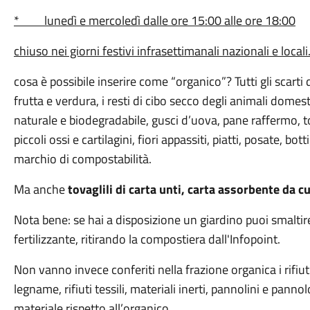
* lunedì e mercoledì dalle ore 15:00 alle ore 18:00
chiuso nei giorni festivi infrasettimanali nazionali e locali
cosa è possibile inserire come “organico”? Tutti gli scarti d
frutta e verdura, i resti di cibo secco degli animali domestic
naturale e biodegradabile, gusci d’uova, pane raffermo, tors
piccoli ossi e cartilagini, fiori appassiti, piatti, posate, bott
marchio di compostabilità.
Ma anche
tovaglili di carta unti, carta assorbente da cuc
Nota bene: se hai a disposizione un giardino puoi smaltir
fertilizzante, ritirando la compostiera dall'Infopoint.
Non vanno invece conferiti nella frazione organica i rifiuti d
legname, rifiuti tessili, materiali inerti, pannolini e pannol
materiale rispetto all’organico.