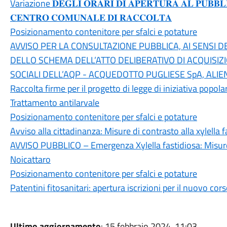
Variazione 𝐃𝐄𝐆𝐋𝐈 𝐎𝐑𝐀𝐑𝐈 𝐃𝐈 𝐀𝐏𝐄𝐑𝐓𝐔𝐑𝐀 𝐀𝐋 𝐏𝐔𝐁𝐁𝐋𝐈
𝐂𝐄𝐍𝐓𝐑𝐎 𝐂𝐎𝐌𝐔𝐍𝐀𝐋𝐄 𝐃𝐈 𝐑𝐀𝐂𝐂𝐎𝐋𝐓𝐀
Posizionamento contenitore per sfalci e potature
AVVISO PER LA CONSULTAZIONE PUBBLICA, AI SENSI DELL
DELLO SCHEMA DELL’ATTO DELIBERATIVO DI ACQUISIZ
SOCIALI DELL’AQP - ACQUEDOTTO PUGLIESE SpA, ALIE
Raccolta firme per il progetto di legge di iniziativa popola
Trattamento antilarvale
Posizionamento contenitore per sfalci e potature
Avviso alla cittadinanza: Misure di contrasto alla xylella f
AVVISO PUBBLICO – Emergenza Xylella fastidiosa: Misure
Noicattaro
Posizionamento contenitore per sfalci e potature
Patentini fitosanitari: apertura iscrizioni per il nuovo co
Ultimo aggiornamento
: 15 febbraio 2024, 11:03