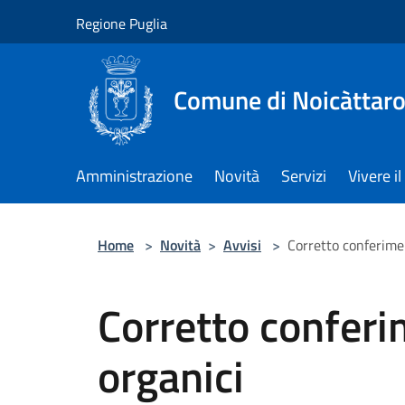
Salta al contenuto principale
Regione Puglia
Comune di Noicàttar
Amministrazione
Novità
Servizi
Vivere 
Home
>
Novità
>
Avvisi
>
Corretto conferimen
Corretto conferim
organici