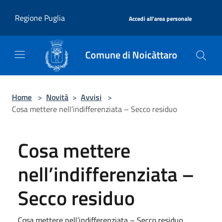
Salta al contenuto principale
|
Regione Puglia
Accedi all'area personale
Comune di Noicàttaro
Home
>
Novità
>
Avvisi
>
Cosa mettere nell’indifferenziata – Secco residuo
Cosa mettere
nell’indifferenziata –
Secco residuo
Cosa mettere nell’indifferenziata – Secco residuo