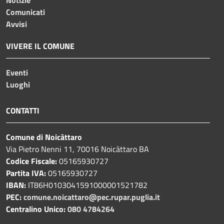
Comunicati
Avvisi
VIVERE IL COMUNE
Eventi
Luoghi
CONTATTI
Comune di Noicàttaro
Via Pietro Nenni 11, 70016 Noicàttaro BA
Codice Fiscale:
05165930727
Partita IVA:
05165930727
IBAN:
IT86H0103041591000001521782
PEC:
comune.noicattaro@pec.rupar.puglia.it
Centralino Unico:
080 4784264