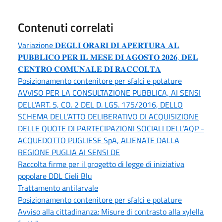
Contenuti correlati
Variazione 𝐃𝐄𝐆𝐋𝐈 𝐎𝐑𝐀𝐑𝐈 𝐃𝐈 𝐀𝐏𝐄𝐑𝐓𝐔𝐑𝐀 𝐀𝐋
𝐏𝐔𝐁𝐁𝐋𝐈𝐂𝐎 𝐏𝐄𝐑 𝐈𝐋 𝐌𝐄𝐒𝐄 𝐃𝐈 𝐀𝐆𝐎𝐒𝐓𝐎 𝟐𝟎𝟐𝟔, 𝐃𝐄𝐋
𝐂𝐄𝐍𝐓𝐑𝐎 𝐂𝐎𝐌𝐔𝐍𝐀𝐋𝐄 𝐃𝐈 𝐑𝐀𝐂𝐂𝐎𝐋𝐓𝐀
Posizionamento contenitore per sfalci e potature
AVVISO PER LA CONSULTAZIONE PUBBLICA, AI SENSI
DELL’ART. 5, CO. 2 DEL D. LGS. 175/2016, DELLO
SCHEMA DELL’ATTO DELIBERATIVO DI ACQUISIZIONE
DELLE QUOTE DI PARTECIPAZIONI SOCIALI DELL’AQP -
ACQUEDOTTO PUGLIESE SpA, ALIENATE DALLA
REGIONE PUGLIA AI SENSI DE
Raccolta firme per il progetto di legge di iniziativa
popolare DDL Cieli Blu
Trattamento antilarvale
Posizionamento contenitore per sfalci e potature
Avviso alla cittadinanza: Misure di contrasto alla xylella