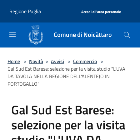
Salta al contenuto principale
|
Regione Puglia
Accedi all'area personale
Comune di Noicàttaro
Home
>
Novità
>
Avvisi
>
Commercio
>
Gal Sud Est Barese: selezione per la visita studio "L'UVA
DA TAVOLA NELLA REGIONE DELL'ALENTEJO IN
PORTOGALLO"
Gal Sud Est Barese:
selezione per la visita
studio "L'UVA DA