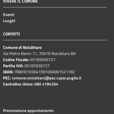
VIVERE IL COMUNE
Eventi
Luoghi
CONTATTI
Comune di Noicàttaro
Via Pietro Nenni 11, 70016 Noicàttaro BA
Codice Fiscale:
05165930727
Partita IVA:
05165930727
IBAN:
IT86H0103041591000001521782
PEC:
comune.noicattaro@pec.rupar.puglia.it
Centralino Unico:
080 4784264
Prenotazione appuntamento