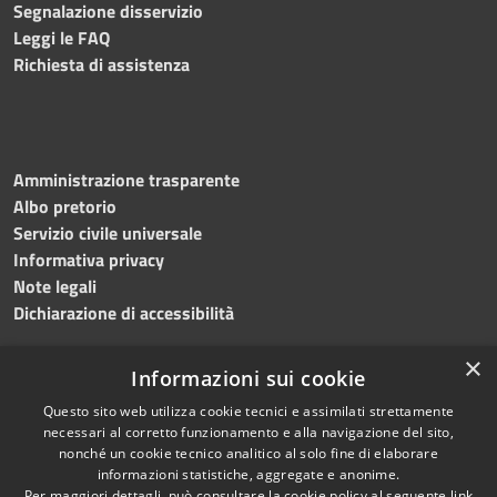
Segnalazione disservizio
Leggi le FAQ
Richiesta di assistenza
Amministrazione trasparente
Albo pretorio
Servizio civile universale
Informativa privacy
Note legali
Dichiarazione di accessibilità
×
Informazioni sui cookie
Questo sito web utilizza cookie tecnici e assimilati strettamente
RSS
Copyright © 2023 •
necessari al corretto funzionamento e alla navigazione del sito,
Accessibilità
Comune di Noicàttaro
•
nonché un cookie tecnico analitico al solo fine di elaborare
Privacy
Powered by
Municipium
informazioni statistiche, aggregate e anonime.
Per maggiori dettagli, può consultare la cookie policy al seguente
link