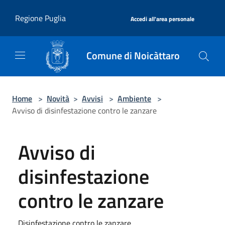
Salta al contenuto principale
|
Regione Puglia
Accedi all'area personale
Comune di Noicàttaro
Home
>
Novità
>
Avvisi
>
Ambiente
>
Avviso di disinfestazione contro le zanzare
Avviso di
disinfestazione
contro le zanzare
Disinfestazione contro le zanzare