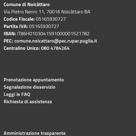
Comune di Noicàttaro
Via Pietro Nenni 11, 70016 Noicàttaro BA
Codice Fiscale:
05165930727
Partita IVA:
05165930727
IBAN:
IT86H0103041591000001521782
PEC:
comune.noicattaro@pec.rupar.puglia.it
Centralino Unico:
080 4784264
Prenotazione appuntamento
Segnalazione disservizio
Leggi le FAQ
Richiesta di assistenza
Amministrazione trasparente