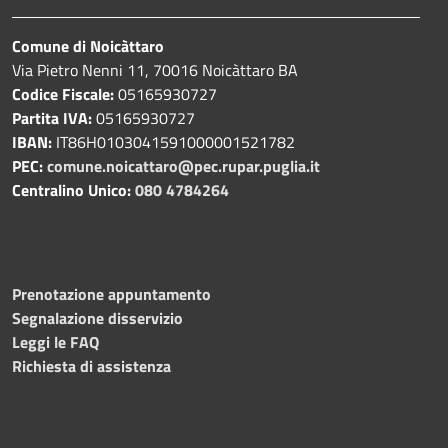
Comune di Noicàttaro
Via Pietro Nenni 11, 70016 Noicàttaro BA
Codice Fiscale:
05165930727
Partita IVA:
05165930727
IBAN:
IT86H0103041591000001521782
PEC:
comune.noicattaro@pec.rupar.puglia.it
Centralino Unico:
080 4784264
Prenotazione appuntamento
Segnalazione disservizio
Leggi le FAQ
Richiesta di assistenza