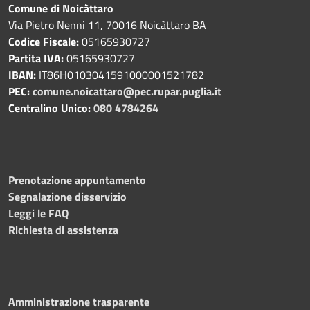
Comune di Noicàttaro
Via Pietro Nenni 11, 70016 Noicàttaro BA
Codice Fiscale:
05165930727
Partita IVA:
05165930727
IBAN:
IT86H0103041591000001521782
PEC:
comune.noicattaro@pec.rupar.puglia.it
Centralino Unico:
080 4784264
Prenotazione appuntamento
Segnalazione disservizio
Leggi le FAQ
Richiesta di assistenza
Amministrazione trasparente