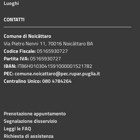
Luoghi
CONTATTI
Comune di Noicàttaro
Via Pietro Nenni 11, 70016 Noicàttaro BA
Codice Fiscale:
05165930727
Partita IVA:
05165930727
IBAN:
IT86H0103041591000001521782
PEC:
comune.noicattaro@pec.rupar.puglia.it
Centralino Unico:
080 4784264
Prenotazione appuntamento
Segnalazione disservizio
Leggi le FAQ
Richiesta di assistenza