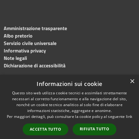
Amministrazione trasparente
Albo pretorio
Servizio civile universale
Informativa privacy
Note legali
Dichiarazione di accessibilità
×
Informazioni sui cookie
Questo sito web utilizza cookie tecnici e assimilati strettamente
RSS
Copyright © 2023 •
necessari al corretto funzionamento e alla navigazione del sito,
Accessibilità
Comune di Noicàttaro
•
nonché un cookie tecnico analitico al solo fine di elaborare
Privacy
Powered by
Municipium
informazioni statistiche, aggregate e anonime.
Cookie
Redazione
•
Portale
Per maggiori dettagli, può consultare la cookie policy al seguente
link
Mappa del sito
dipendente
RIFIUTA TUTTO
ACCETTA TUTTO
Difensore civico
WebMail Dipendenti